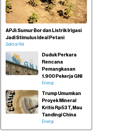
APJI: Sumur Bor dan Listrik Irigasi
Jadi Stimulus Ideal Petani
Sektor Riil
Duduk Perkara
Rencana
Pemangkasan
1.900 Pekerja GNI
Energi
Trump Umumkan
Proyek Mineral
Kritis Rp53 T, Mau
Tandingi China
Energi