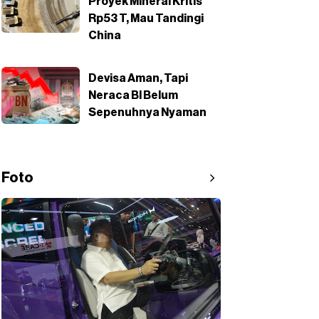
Proyek Mineral Kritis
Rp53 T, Mau Tandingi
China
Devisa Aman, Tapi
Neraca BI Belum
Sepenuhnya Nyaman
Foto