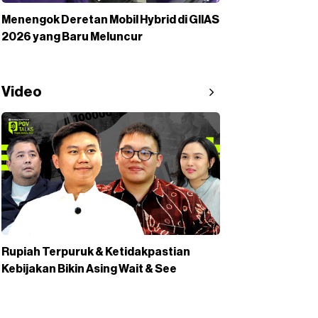
Menengok Deretan Mobil Hybrid di GIIAS
2026 yang Baru Meluncur
Video
Rupiah Terpuruk & Ketidakpastian
Kebijakan Bikin Asing Wait & See