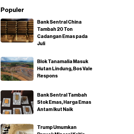
Populer
Bank Sentral China
Tambah 20 Ton
Cadangan Emas pada
Juli
Blok Tanamalia Masuk
Hutan Lindung, Bos Vale
Respons
Bank Sentral Tambah
Stok Emas, Harga Emas
Antam Ikut Naik
Trump Umumkan