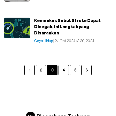
Kemenkes Sebut Stroke Dapat
Dicegah, Ini Langkah yang
Disarankan
Gaya Hidup
| 27 Oct 2024 13:30, 2024
1
2
3
4
5
6