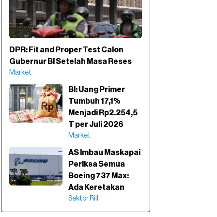
DPR: Fit and Proper Test Calon
Gubernur BI Setelah Masa Reses
Market
BI: Uang Primer
Tumbuh 17,1%
Menjadi Rp2.254,5
T per Juli 2026
Market
AS Imbau Maskapai
Periksa Semua
Boeing 737 Max:
Ada Keretakan
Sektor Riil