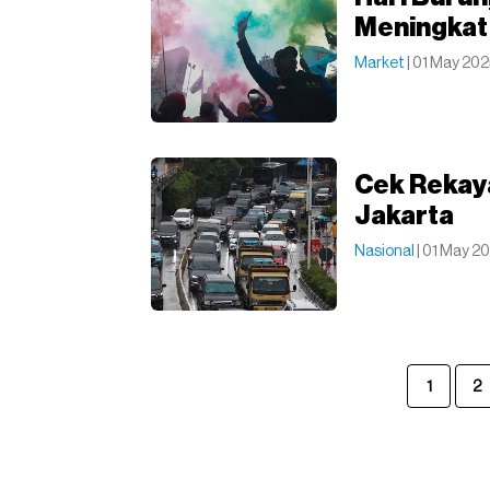
Meningkat
Market
| 01 May 202
Cek Rekaya
Jakarta
Nasional
| 01 May 2
1
2