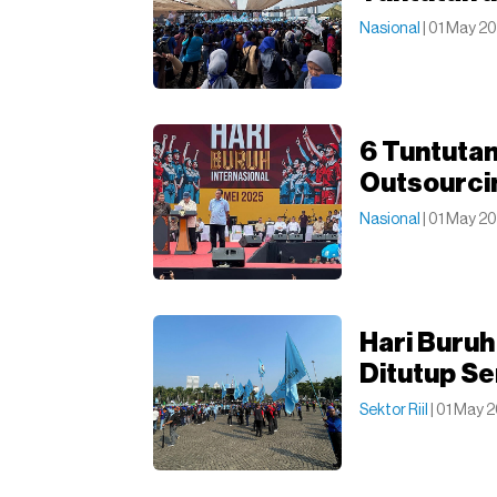
Nasional
| 01 May 20
6 Tuntutan
Outsourci
Nasional
| 01 May 2
Hari Buru
Ditutup S
Sektor Riil
| 01 May 2