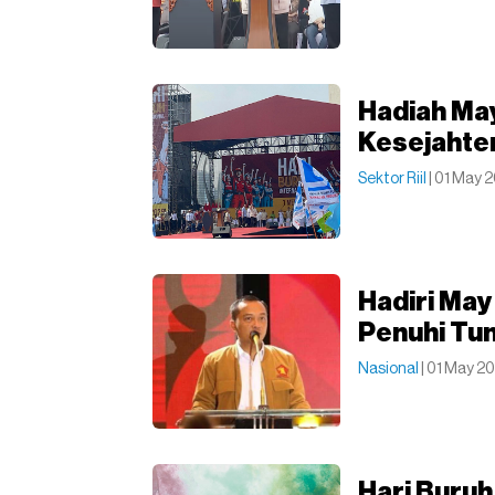
Hadiah Ma
Kesejahte
Sektor Riil
| 01 May 2
Hadiri Ma
Penuhi Tu
Nasional
| 01 May 2
Hari Buru