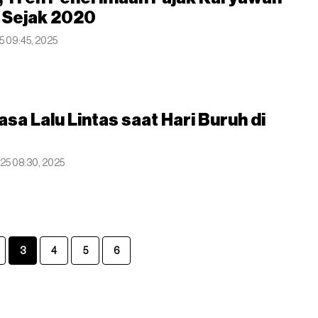
 Sejak 2020
5 09:45, 2025
sa Lalu Lintas saat Hari Buruh di
025 08:30, 2025
3
4
5
6