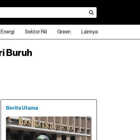
Energi
Sektor Riil
Green
Lainnya
ri Buruh
A
INDO 10Y
KLBF
INDO 15Y
CPIN
INDO 20Y
ADRO
DXY Index
UNTR
USD - IDR
TPIA
0.00
94.87
790.00
98.63
3,140.00
98.55
2,540.00
1,200.74
23,675.00
17,897.00
2,230.0
52%
0.00%
0.63%
1.60%
0.40%
0.53%
0.15%
4.69
Berita Utama