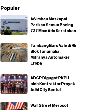
Populer
AS Imbau Maskapai
Periksa Semua Boeing
737 Max: Ada Keretakan
Tambang Baru Vale di RI:
Blok Tanamalia,
Mitranya Automaker
Eropa
ADCP Digugat PKPU
oleh Kontraktor Proyek
Adhi City Sentul
Wall Street Merosot