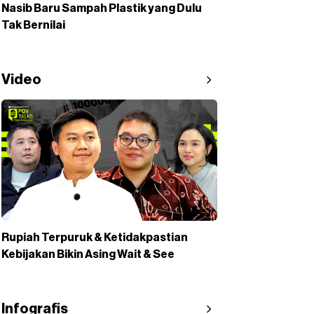
Nasib Baru Sampah Plastik yang Dulu
Tak Bernilai
Video
Rupiah Terpuruk & Ketidakpastian
Kebijakan Bikin Asing Wait & See
Infografis