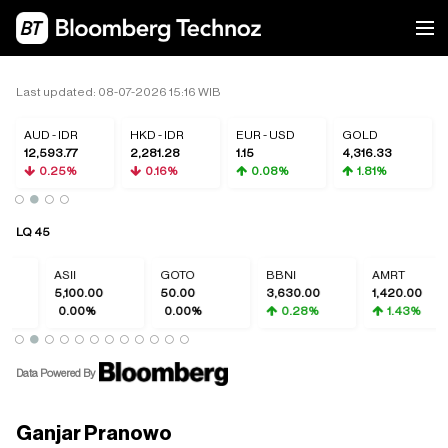
Last updated: 08-07-2026 15:16 WIB
AUD - IDR
HKD - IDR
EUR - USD
GOLD
12,593.77
2,281.28
1.15
4,316.33
0.25%
0.16%
0.08%
1.81%
LQ 45
ASII
GOTO
BBNI
AMRT
5,100.00
50.00
3,630.00
1,420.00
0.00%
0.00%
0.28%
1.43%
Data Powered By
Ganjar Pranowo