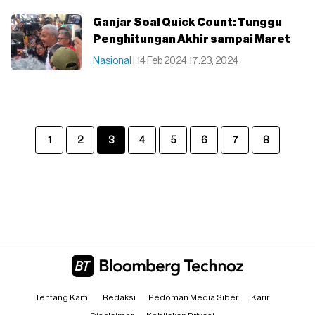
Ganjar Soal Quick Count: Tunggu
Penghitungan Akhir sampai Maret
Nasional
| 14 Feb 2024 17:23, 2024
1
2
3
4
5
6
7
8
Tentang Kami
Redaksi
Pedoman Media Siber
Karir