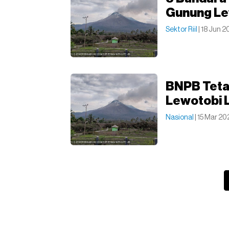
Gunung Le
Sektor Riil
| 18 Jun 2
BNPB Tetap
Lewotobi L
Nasional
| 15 Mar 20