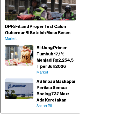
DPR: Fit and Proper Test Calon
Gubernur BI Setelah Masa Reses
Market
BI: Uang Primer
Tumbuh 17,1%
Menjadi Rp2.254,5
T per Juli 2026
Market
AS Imbau Maskapai
Periksa Semua
Boeing 737 Max:
Ada Keretakan
Sektor Riil