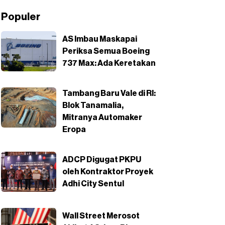
Populer
AS Imbau Maskapai
Periksa Semua Boeing
737 Max: Ada Keretakan
Tambang Baru Vale di RI:
Blok Tanamalia,
Mitranya Automaker
Eropa
ADCP Digugat PKPU
oleh Kontraktor Proyek
Adhi City Sentul
Wall Street Merosot