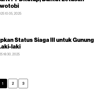
wotobi
025 10:05, 2025
kan Status Siaga III untuk Gunung
aki-laki
25 18:30, 2025
1
2
3