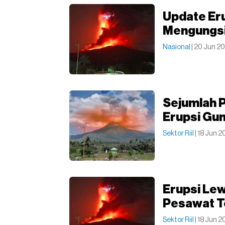
Update Eru
Mengungs
Nasional
| 20 Jun 2
Sejumlah 
Erupsi Gu
Sektor Riil
| 18 Jun 
Erupsi Lew
Pesawat 
Sektor Riil
| 18 Jun 