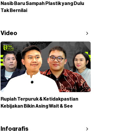
Nasib Baru Sampah Plastik yang Dulu
Tak Bernilai
Video
Rupiah Terpuruk & Ketidakpastian
Kebijakan Bikin Asing Wait & See
Infografis