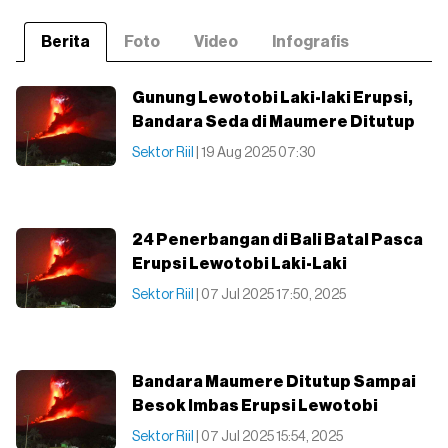
Berita
Foto
Video
Infografis
Gunung Lewotobi Laki-laki Erupsi,
Bandara Seda di Maumere Ditutup
Sektor Riil
| 19 Aug 2025 07:30
24 Penerbangan di Bali Batal Pasca
Erupsi Lewotobi Laki-Laki
Sektor Riil
| 07 Jul 2025 17:50, 2025
Bandara Maumere Ditutup Sampai
Besok Imbas Erupsi Lewotobi
Sektor Riil
| 07 Jul 2025 15:54, 2025