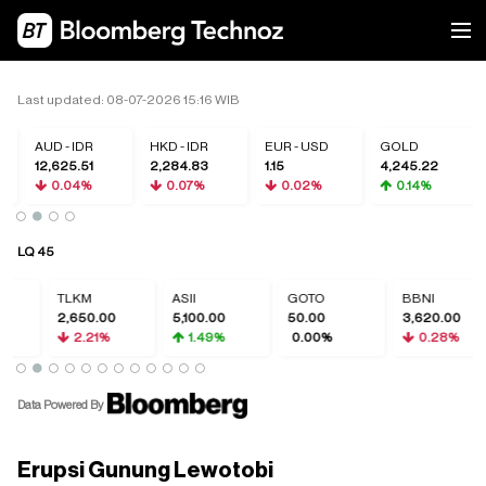
Last updated: 08-07-2026 15:16 WIB
AUD - IDR
HKD - IDR
EUR - USD
GOLD
12,625.51
2,284.83
1.15
4,245.22
0.04%
0.07%
0.02%
0.14%
LQ 45
TLKM
ASII
GOTO
BBNI
2,650.00
5,100.00
50.00
3,620.00
2.21%
1.49%
0.00%
0.28%
Data Powered By
Erupsi Gunung Lewotobi